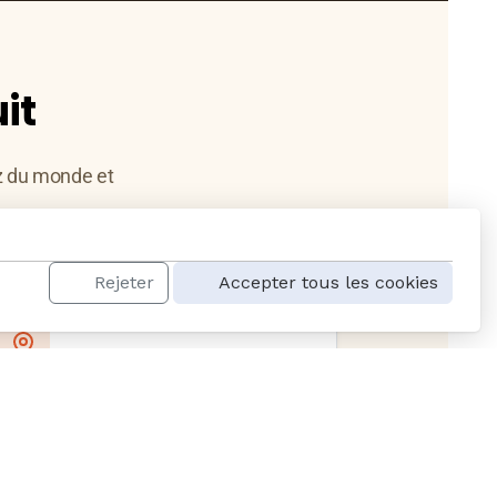
it
z du monde et
Rejeter
Accepter tous les cookies
Idéalement situé
À deux pas du centre historique et
des transports en commun.