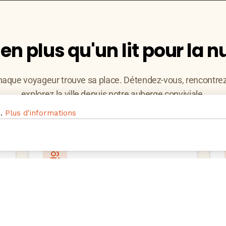
ien plus qu'un lit pour la nu
haque voyageur trouve sa place. Détendez-vous, rencontre
explorez la ville depuis notre auberge conviviale.
s.
Plus d'informations
Ambiance conviviale
Soirées, jeux et restaurant sur place
: rencontrez des voyageurs du