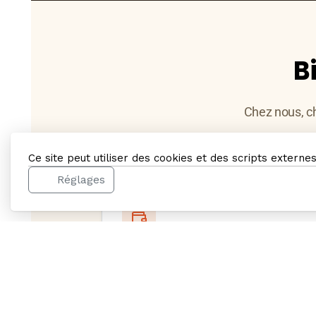
B
Chez nous, c
Ce site peut utiliser des cookies et des scripts externe
Réglages
Petits prix
Des tarifs justes dès 22 € la nuit et
wifi inclus.