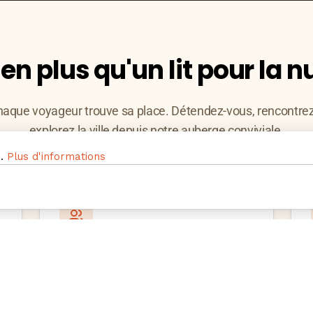
ien plus qu'un lit pour la nu
haque voyageur trouve sa place. Détendez-vous, rencontre
explorez la ville depuis notre auberge conviviale.
s.
Plus d'informations
Ambiance conviviale
Soirées, jeux et restaurant sur place
: rencontrez des voyageurs du