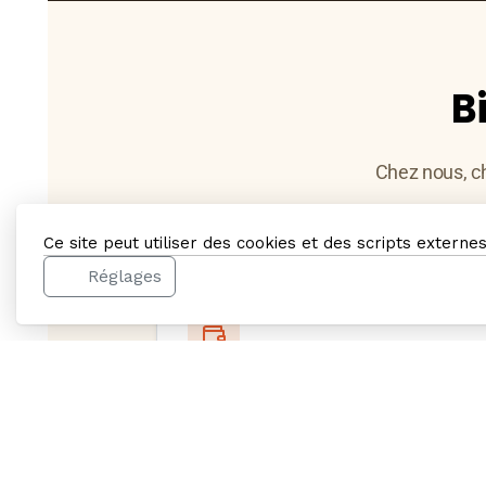
B
Chez nous, c
Ce site peut utiliser des cookies et des scripts externe
Réglages
Petits prix
Des tarifs justes dès 22 € la nuit et
wifi inclus.