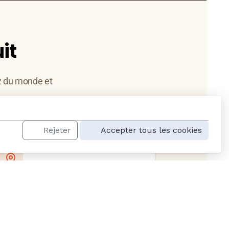
it
z du monde et
Rejeter
Accepter tous les cookies
Idéalement situé
À deux pas du centre historique et
des transports en commun.