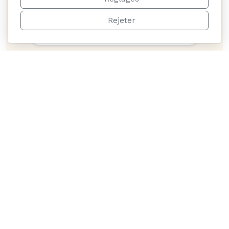
Des tarifs justes dès 22 € la nuit et
Rejeter
wifi inclus.
Ambiance conviviale
Soirées, jeux et restaurant sur
place : rencontrez des voyageurs
du monde entier.