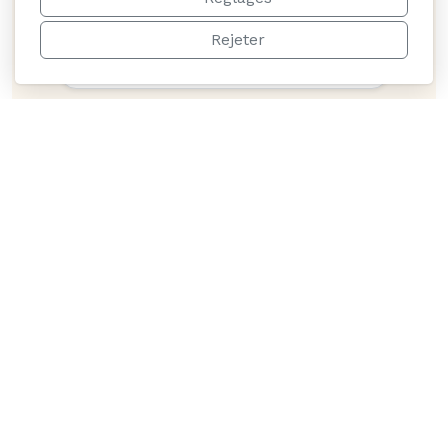
Des tarifs justes dès 22 € la nuit et
Rejeter
wifi inclus.
Ambiance conviviale
Soirées, jeux et restaurant sur
place : rencontrez des voyageurs
du monde entier.