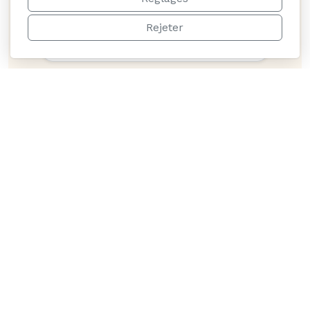
Des tarifs justes dès 22 € la nuit et
Rejeter
wifi inclus.
Ambiance conviviale
Soirées, jeux et restaurant sur
place : rencontrez des voyageurs
du monde entier.